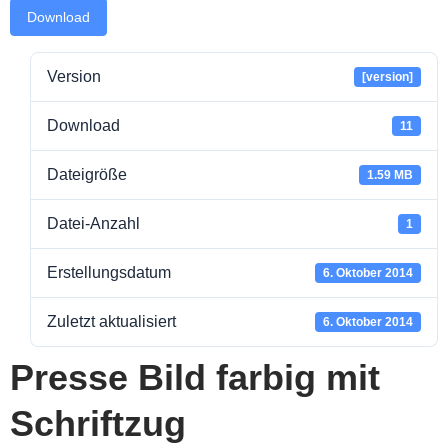
Download
Version
[version]
Download
11
Dateigröße
1.59 MB
Datei-Anzahl
1
Erstellungsdatum
6. Oktober 2014
Zuletzt aktualisiert
6. Oktober 2014
Presse Bild farbig mit
Schriftzug