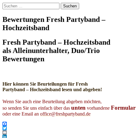
Erlangen Sonneberg Bad
Suchen
Neustadt Fulda Bad Brückenau
nach:
Bewertungen Fresh Partyband –
Gemünden Lohr am Main Bad
Hochzeitsband
Windsheim Kitzingen München
Fresh Partyband – Hochzeitsband
Hof Hersbruck Franken Bayern
als Alleinunterhalter, Duo/Trio
Hessen
Bewertungen
Hier können Sie Beurteilungen für Fresh
Partyband – Hochzeitsband lesen und abgeben!
Wenn
Sie
auch
eine
Beurteilung
abgeben
möchten
,
unten
Formular
so
senden
Sie
uns
einfach über das
vorhandene
oder
eine
Email an
office@freshpartyband.de
Facebook
Twitter
Email