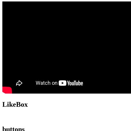
LikeBox
buttons