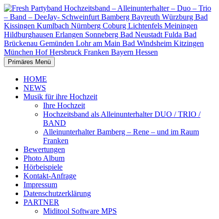
Zum
Inhalt
springen
Suchen
Primäres Menü
Fresh Partyband
HOME
NEWS
Hochzeitsband –
Musik für ihre Hochzeit
Ihre Hochzeit
Alleinunterhalter – Duo – Trio –
Hochzeitsband als Alleinunterhalter DUO / TRIO /
BAND
Band – DeeJay- Schweinfurt
Alleinunterhalter Bamberg – Rene – und im Raum
Franken
Bamberg Bayreuth Würzburg
Bewertungen
Photo Album
Bad Kissingen Kumlbach
Hörbeispiele
Kontakt-Anfrage
Nürnberg Coburg Lichtenfels
Impressum
Datenschutzerklärung
Meiningen Hildburghausen
PARTNER
Miditool Software MPS