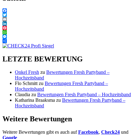
Facebook
Twitter
Email
LinkedIn
Pinterest
WhatsApp
Messenger
Teilen
Fresh Partyband – Hochzeitsband – als
LETZTE BEWERTUNG
Alleinunterhalter, Hochzeitssänger, Duo,
Trio oder Band auch mit Deejay und
Onkel Fresh
zu
Bewertungen Fresh Partyband –
Fotobox im Raum Franken. Für
Hochzeitsband
Flo Schmitt
zu
Bewertungen Fresh Partyband –
Hochzeiten, Trauung, Geburtstage und
Hochzeitsband
Feierlichkeiten aller Art
Claudia
zu
Bewertungen Fresh Partyband – Hochzeitsband
Katharina Braaksma
zu
Bewertungen Fresh Partyband –
Hochzeitsband
Weitere Bewertungen
Weitere Bewertungen gibt es auch auf
Facebook
,
Check24
und
Google