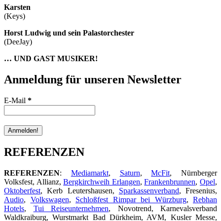
Karsten
(Keys)
Horst Ludwig und sein Palastorchester
(DeeJay)
… UND GAST MUSIKER!
Anmeldung für unseren Newsletter
E-Mail
*
REFERENZEN
REFERENZEN
:
Mediamarkt
,
Saturn
,
McFit
, Nürnberger
Volksfest, Allianz,
Bergkirchweih Erlangen
,
Frankenbrunnen
,
Opel
,
Oktoberfest
, Kerb Leutershausen,
Sparkassenverband
, Fresenius,
Audio
,
Volkswagen
,
Schloßfest Rimpar bei Würzburg
,
Rebhan
Hotels
,
Tui Reiseunternehmen
, Novotrend, Karnevalsverband
Waldkraiburg, Wurstmarkt Bad Dürkheim, AVM, Kusler Messe,