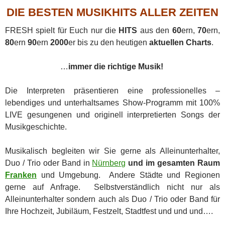
DIE BESTEN MUSIKHITS ALLER ZEITEN
FRESH spielt für Euch nur die
HITS
aus den
60
ern,
70
ern,
80
ern
90
ern
2000
er bis zu den heutigen
aktuellen Charts
.
…
immer die richtige Musik!
Die Interpreten präsentieren eine professionelles –
lebendiges und unterhaltsames Show-Programm mit 100%
LIVE gesungenen und originell interpretierten Songs der
Musikgeschichte.
Musikalisch begleiten wir Sie gerne als Alleinunterhalter,
Duo / Trio oder Band in
Nürnberg
und im gesamten Raum
Franken
und Umgebung. Andere Städte und Regionen
gerne auf Anfrage. Selbstverständlich nicht nur als
Alleinunterhalter sondern auch als Duo / Trio oder Band für
Ihre Hochzeit, Jubiläum, Festzelt, Stadtfest und und und….