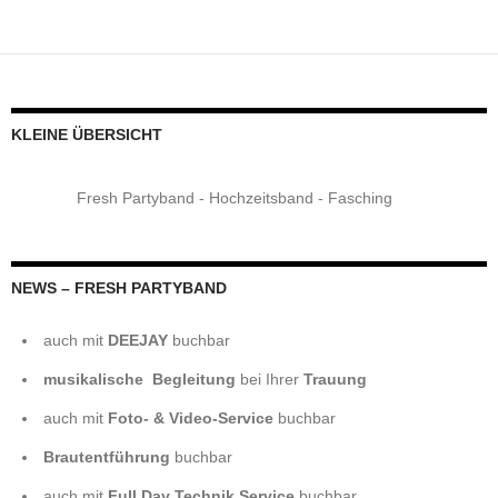
e
t
i
k
t
t
s
l
b
t
l
e
e
s
e
e
o
e
d
r
A
n
n
o
r
I
e
p
g
k
n
s
p
e
t
r
KLEINE ÜBERSICHT
Fresh Partyband - Hochzeitsband - Fasching
NEWS – FRESH PARTYBAND
auch mit
DEEJAY
buchbar
musikalische Begleitung
bei Ihrer
Trauung
auch mit
Foto- & Video-Service
buchbar
Brautentführung
buchbar
auch mit
Full Day Technik Service
buchbar