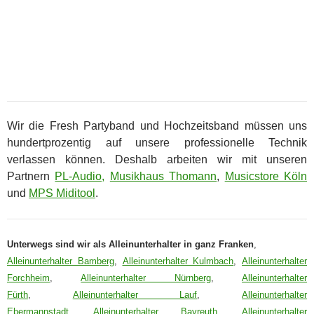
Wir die Fresh Partyband und Hochzeitsband müssen uns
hundertprozentig auf unsere professionelle Technik
verlassen können. Deshalb arbeiten wir mit unseren
Partnern
PL-Audio,
Musikhaus Thomann
,
Musicstore Köln
und
MPS Miditool
.
Unterwegs sind wir als Alleinunterhalter in ganz Franken
,
Alleinunterhalter Bamberg
,
Alleinunterhalter Kulmbach
,
Alleinunterhalter
Forchheim
,
Alleinunterhalter Nürnberg
,
Alleinunterhalter
Fürth
,
Alleinunterhalter Lauf
,
Alleinunterhalter
Ebermannstadt
,
Alleinunterhalter Bayreuth
,
Alleinunterhalter