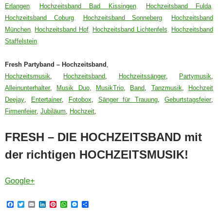
Erlangen
,
Hochzeitsband Bad Kissingen
,
Hochzeitsband Fulda
,
Hochzeitsband Coburg
,
Hochzeitsband Sonneberg
,
Hochzeitsband
München
,
Hochzeitsband Hof
,
Hochzeitsband Lichtenfels
,
Hochzeitsband
Staffelstein
,
Fresh Partyband – Hochzeitsband
,
Hochzeitsmusik
,
Hochzeitsband
,
Hochzeitssänger
,
Partymusik
,
Alleinunterhalter
,
Musik Duo
,
MusikTrio
,
Band
,
Tanzmusik
,
Hochzeit
Deejay
,
Entertainer
,
Fotobox
,
Sänger für Trauung
,
Geburtstagsfeier
,
Firmenfeier
,
Jubiläum
,
Hochzeit
,
FRESH – DIE HOCHZEITSBAND mit
der richtigen HOCHZEITSMUSIK!
Google+
F
T
E
L
P
W
M
T
a
w
m
i
i
h
e
e
c
i
a
n
n
a
s
i