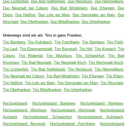
Duo Lichtenfels
,
Duo Bad Staffelstein
,
Duo Hersbruck
,
Duo Hammelburg
,
Duo Neustadt bei Coburg
,
Duo Bad Windsheim
,
Duo Erlangen
,
Duo
Ebern
,
Duo Haßfurt
,
Duo Lohr am Main
,
Duo Gemünden am Main
,
Duo
Hirschaid
,
Duo Oberfranken
,
Duo Mittelfranken
,
Duo Unterfranken
Unterwegs sind wir als Trio in ganz Franken
,
Trio Bamberg
,
Trio Kulmbach
,
Trio Forchheim
,
Trio Nürnberg
,
Trio Fürth
,
Trio Lauf
,
Trio Ebermannstadt
,
Trio Bayreuth
,
Trio Hof
,
Trio Kronach
,
Trio
Coburg
,
Trio Rödental
,
Trio Würzburg
,
Trio Schweinfurt
,
Trio Bad
Kissingen
,
Trio Bad Neustadt
,
Trio Neustadt Aisch
,
Trio Höchstadt Aisch
,
Trio Lichtenfels
,
Trio Bad Staffelstein
,
Trio Hersbruck
,
Trio Hammelburg
,
Trio Neustadt bei Coburg
,
Trio Bad Windsheim
,
Trio Erlangen
,
Trio Ebern
,
Trio Haßfurt
,
Trio Lohr am Main
,
Trio Gemünden am Main
,
Trio Hirschaid
,
Trio Oberfranken
,
Trio Mittelfranken
,
Trio Unterfranken
Hochzeitsband
,
Hochzeitsband Bamberg
,
Hochzeitsband Nürnberg
,
Hochzeitsband Würzburg
,
Hochzeitsband Höchstadt
,
Hochzeitsband
Ansbach
,
Hochzeitsband Schweinfurt
,
Hochzeitsband Kulmbach
,
Hochzeitsband Bayreuth
,
Hochzeitsband Forchheim
,
Hochzeitsband