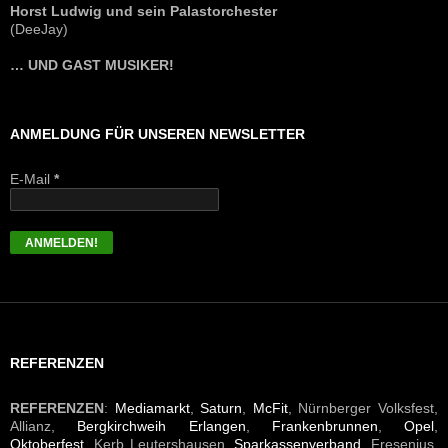
Horst Ludwig und sein Palastorchester
(DeeJay)
… UND GAST MUSIKER!
ANMELDUNG FÜR UNSEREN NEWSLETTER
E-Mail
*
REFERENZEN
REFERENZEN
:
Mediamarkt
,
Saturn
,
McFit
, Nürnberger Volksfest,
Allianz,
Bergkirchweih Erlangen
,
Frankenbrunnen
,
Opel
,
Oktoberfest
, Kerb Leutershausen,
Sparkassenverband
, Fresenius,