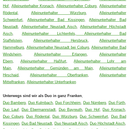
Hof
,
Alleinunterhalter Kronach
,
Alleinunterhalter Coburg
,
Alleinunterhalter
Rödental
,
Alleinunterhalter Würzburg
,
Alleinunterhalter
Schweinfurt
,
Alleinunterhalter Bad Kissingen
,
Alleinunterhalter Bad
Neustadt
,
Alleinunterhalter Neustadt Aisch
,
Alleinunterhalter Höchstadt
Aisch
,
Alleinunterhalter Lichtenfels
,
Alleinunterhalter Bad
Staffelstein
,
Alleinunterhalter Hersbruck
,
Alleinunterhalter
Hammelburg
,
Alleinunterhalter Neustadt bei Coburg
,
Alleinunterhalter Bad
Windsheim
,
Alleinunterhalter Erlangen
,
Alleinunterhalter
Ebern
,
Alleinunterhalter Haßfurt
,
Alleinunterhalter Lohr am
Main
,
Alleinunterhalter Gemünden am Main
,
Alleinunterhalter
Hirschaid
,
Alleinunterhalter Oberfranken
,
Alleinunterhalter
Mittelfranken
,
Alleinunterhalter Unterfranken
Unterwegs sind wir als Duo in ganz Franken
,
Duo Bamberg
,
Duo Kulmbach
,
Duo Forchheim
,
Duo Nürnberg
,
Duo Fürth
,
Duo Lauf
,
Duo Ebermannstadt
,
Duo Bayreuth
,
Duo Hof
,
Duo Kronach
,
Duo Coburg
,
Duo Rödental
,
Duo Würzburg
,
Duo Schweinfurt
,
Duo Bad
Kissingen
,
Duo Bad Neustadt
,
Duo Neustadt Aisch
,
Duo Höchstadt Aisch
,