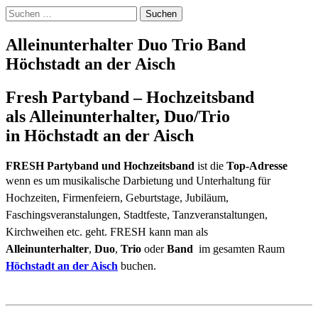
Erlangen Sonneberg Bad
Suchen
Neustadt Fulda Bad Brückenau
nach:
Alleinunterhalter Duo Trio Band
Gemünden Lohr am Main Bad
Höchstadt an der Aisch
Windsheim Kitzingen München
Fresh Partyband – Hochzeitsband
Hof Hersbruck Franken Bayern
als Alleinunterhalter, Duo/Trio
Hessen
in Höchstadt an der Aisch
FRESH Partyband und Hochzeitsband
ist die
Top-Adresse
wenn es um
musikalische Darbietung und Unterhaltung für
Hochzeiten, Firmenfeiern, Geburtstage, Jubiläum,
Faschingsveranstalungen, Stadtfeste, Tanzveranstaltungen,
Kirchweihen etc. geht. FRESH kann man als
Alleinunterhalter
,
Duo
,
Trio
oder
Band
im gesamten Raum
Höchstadt an der Aisch
buchen.