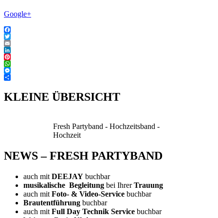
Google+
Facebook
Twitter
Email
LinkedIn
Pinterest
WhatsApp
Messenger
Teilen
KLEINE ÜBERSICHT
Fresh Partyband - Hochzeitsband -
Hochzeit
NEWS – FRESH PARTYBAND
auch mit
DEEJAY
buchbar
musikalische Begleitung
bei Ihrer
Trauung
auch mit
Foto- & Video-Service
buchbar
Brautentführung
buchbar
auch mit
Full Day Technik Service
buchbar