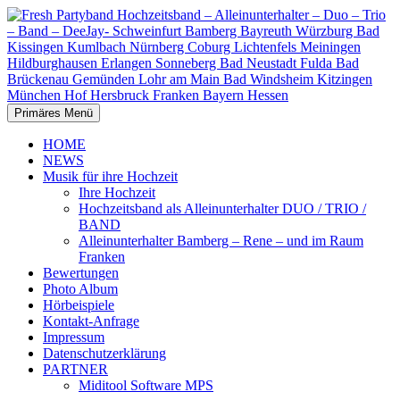
Zum
Inhalt
springen
Suchen
Primäres Menü
Fresh Partyband
HOME
NEWS
Hochzeitsband –
Musik für ihre Hochzeit
Ihre Hochzeit
Alleinunterhalter – Duo – Trio –
Hochzeitsband als Alleinunterhalter DUO / TRIO /
BAND
Band – DeeJay- Schweinfurt
Alleinunterhalter Bamberg – Rene – und im Raum
Franken
Bamberg Bayreuth Würzburg
Bewertungen
Photo Album
Bad Kissingen Kumlbach
Hörbeispiele
Kontakt-Anfrage
Nürnberg Coburg Lichtenfels
Impressum
Datenschutzerklärung
Meiningen Hildburghausen
PARTNER
Miditool Software MPS