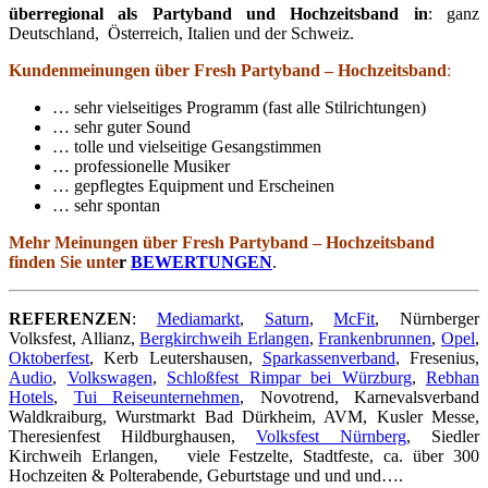
überregional als Partyband und Hochzeitsband in
: ganz
Deutschland, Österreich, Italien und der Schweiz.
Kundenmeinungen über Fresh Partyband – Hochzeitsband
:
… sehr vielseitiges Programm (fast alle Stilrichtungen)
… sehr guter Sound
… tolle und vielseitige Gesangstimmen
… professionelle Musiker
… gepflegtes Equipment und Erscheinen
… sehr spontan
Mehr Meinungen über Fresh Partyband – Hochzeitsband
finden Sie unte
r
BEWERTUNGEN
.
REFERENZEN
:
Mediamarkt
,
Saturn
,
McFit
, Nürnberger
Volksfest, Allianz,
Bergkirchweih Erlangen
,
Frankenbrunnen
,
Opel
,
Oktoberfest
, Kerb Leutershausen,
Sparkassenverband
, Fresenius,
Audio
,
Volkswagen
,
Schloßfest Rimpar bei Würzburg
,
Rebhan
Hotels
,
Tui Reiseunternehmen
, Novotrend, Karnevalsverband
Waldkraiburg, Wurstmarkt Bad Dürkheim, AVM, Kusler Messe,
Theresienfest Hildburghausen,
Volksfest Nürnberg
, Siedler
Kirchweih Erlangen, viele Festzelte, Stadtfeste, ca. über 300
Hochzeiten & Polterabende, Geburtstage und und und….