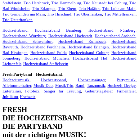
Staffelstein
,
Trio Hersbruck
,
Trio Hammelburg
,
Trio Neustadt bei Coburg
,
Trio
Bad Windsheim
,
Trio Erlangen
,
Trio Ebern
,
Trio Haßfurt
,
Trio Lohr am Main
,
Trio Gemünden am Main
,
Trio Hirschaid
,
Trio Oberfranken
,
Trio Mittelfranken
,
Trio Unterfranken
Hochzeitsband
,
Hochzeitsband Bamberg
,
Hochzeitsband Nürnberg
,
Hochzeitsband Würzburg
,
Hochzeitsband Höchstadt
,
Hochzeitsband Ansbach
,
Hochzeitsband Schweinfurt
,
Hochzeitsband Kulmbach
,
Hochzeitsband
Bayreuth
,
Hochzeitsband Forchheim
,
Hochzeitsband Erlangen
,
Hochzeitsband
Bad Kissingen
,
Hochzeitsband Fulda
,
Hochzeitsband Coburg
,
Hochzeitsband
Sonneberg
,
Hochzeitsband München
,
Hochzeitsband Hof
,
Hochzeitsband
Lichtenfels
,
Hochzeitsband Staffelstein
,
Fresh Partyband – Hochzeitsband
,
Hochzeitsmusik
,
Hochzeitsband
,
Hochzeitssänger
,
Partymusik
,
Alleinunterhalter
,
Musik Duo
,
MusikTrio
,
Band
,
Tanzmusik
,
Hochzeit Deejay
,
Entertainer
,
Fotobox
,
Sänger für Trauung
,
Geburtstagsfeier
,
Firmenfeier
,
Jubiläum
,
Hochzeit
,
FRESH
DIE HOCHZEITSBAND
DIE PARTYBAND
mit der richtigen MUSIK!