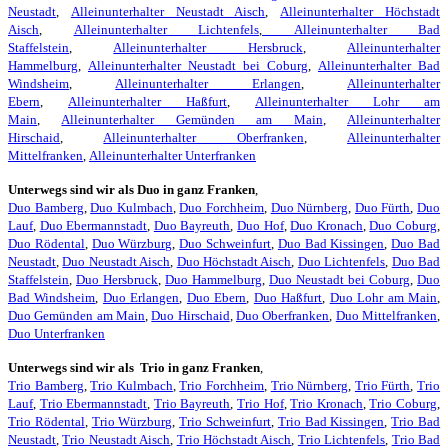
Neustadt
,
Alleinunterhalter Neustadt Aisch
,
Alleinunterhalter Höchstadt
Aisch
,
Alleinunterhalter Lichtenfels
,
Alleinunterhalter Bad
Staffelstein
,
Alleinunterhalter Hersbruck
,
Alleinunterhalter
Hammelburg
,
Alleinunterhalter Neustadt bei Coburg
,
Alleinunterhalter Bad
Windsheim
,
Alleinunterhalter Erlangen
,
Alleinunterhalter
Ebern
,
Alleinunterhalter Haßfurt
,
Alleinunterhalter Lohr am
Main
,
Alleinunterhalter Gemünden am Main
,
Alleinunterhalter
Hirschaid
,
Alleinunterhalter Oberfranken
,
Alleinunterhalter
Mittelfranken
,
Alleinunterhalter Unterfranken
Unterwegs sind wir als Duo in ganz Franken
,
Duo Bamberg
,
Duo Kulmbach
,
Duo Forchheim
,
Duo Nürnberg
,
Duo Fürth
,
Duo
Lauf
,
Duo Ebermannstadt
,
Duo Bayreuth
,
Duo Hof
,
Duo Kronach
,
Duo Coburg
,
Duo Rödental
,
Duo Würzburg
,
Duo Schweinfurt
,
Duo Bad Kissingen
,
Duo Bad
Neustadt
,
Duo Neustadt Aisch
,
Duo Höchstadt Aisch
,
Duo Lichtenfels
,
Duo Bad
Staffelstein
,
Duo Hersbruck
,
Duo Hammelburg
,
Duo Neustadt bei Coburg
,
Duo
Bad Windsheim
,
Duo Erlangen
,
Duo Ebern
,
Duo Haßfurt
,
Duo Lohr am Main
,
Duo Gemünden am Main
,
Duo Hirschaid
,
Duo Oberfranken
,
Duo Mittelfranken
,
Duo Unterfranken
Unterwegs sind wir als Trio in ganz Franken
,
Trio Bamberg
,
Trio Kulmbach
,
Trio Forchheim
,
Trio Nürnberg
,
Trio Fürth
,
Trio
Lauf
,
Trio Ebermannstadt
,
Trio Bayreuth
,
Trio Hof
,
Trio Kronach
,
Trio Coburg
,
Trio Rödental
,
Trio Würzburg
,
Trio Schweinfurt
,
Trio Bad Kissingen
,
Trio Bad
Neustadt
,
Trio Neustadt Aisch
,
Trio Höchstadt Aisch
,
Trio Lichtenfels
,
Trio Bad