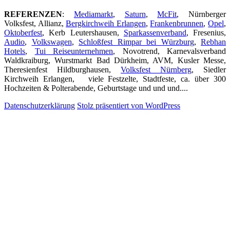
REFERENZEN
:
Mediamarkt
,
Saturn
,
McFit
, Nürnberger
Volksfest, Allianz,
Bergkirchweih Erlangen
,
Frankenbrunnen
,
Opel
,
Oktoberfest
, Kerb Leutershausen,
Sparkassenverband
, Fresenius,
Audio
,
Volkswagen
,
Schloßfest Rimpar bei Würzburg
,
Rebhan
Hotels
,
Tui Reiseunternehmen
, Novotrend, Karnevalsverband
Waldkraiburg, Wurstmarkt Bad Dürkheim, AVM, Kusler Messe,
Theresienfest Hildburghausen,
Volksfest Nürnberg
, Siedler
Kirchweih Erlangen, viele Festzelte, Stadtfeste, ca. über 300
Hochzeiten & Polterabende, Geburtstage und und und....
Datenschutzerklärung
Stolz präsentiert von WordPress