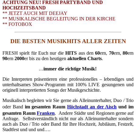
ACHTUNG NEU! FRESH PARTYBAND UND
HOCHZEITSBAND
** JETZT AUCH MIT DEEJAY
** MUSIKALISCHE BEGLEITUNG IN DER KIRCHE
** FOTOBOX
DIE BESTEN MUSIKHITS ALLER ZEITEN
FRESH spielt für Euch nur die
HITS
aus den
60
ern,
70
ern,
80
ern
90
ern
2000
er bis zu den heutigen
aktuellen Charts
.
…
immer die richtige Musik!
Die Interpreten präsentieren eine professionelles – lebendiges und
unterhaltsames Show-Programm mit 100% LIVE gesungenen und
originell interpretierten Songs der Musikgeschichte.
Musikalisch begleiten wir Sie gerne als Alleinunterhalter, Duo / Trio
oder Band
im gesamten Raum
Höchstadt an der Aisch
und im
gesamten Raum
Franken
. Andere Städte und Regionen gerne auf
Anfrage. Selbstverständlich nicht nur als Alleinunterhalter sondern
auch als Duo / Trio oder Band für Ihre Hochzeit, Jubiläum, Festzelt,
Stadtfest und und und….