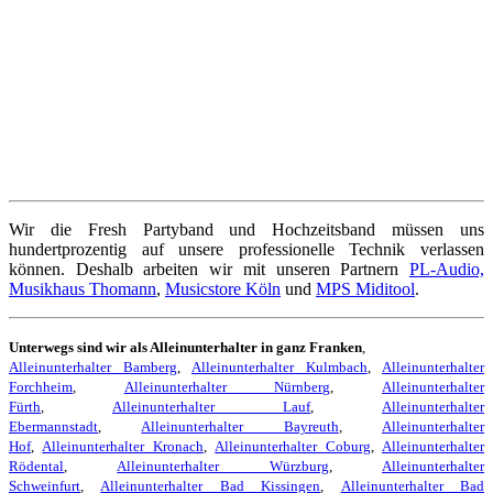
Wir die Fresh Partyband und Hochzeitsband müssen uns
hundertprozentig auf unsere professionelle Technik verlassen
können. Deshalb arbeiten wir mit unseren Partnern
PL-Audio,
Musikhaus Thomann
,
Musicstore Köln
und
MPS Miditool
.
Unterwegs sind wir als Alleinunterhalter in ganz Franken
,
Alleinunterhalter Bamberg
,
Alleinunterhalter Kulmbach
,
Alleinunterhalter
Forchheim
,
Alleinunterhalter Nürnberg
,
Alleinunterhalter
Fürth
,
Alleinunterhalter Lauf
,
Alleinunterhalter
Ebermannstadt
,
Alleinunterhalter Bayreuth
,
Alleinunterhalter
Hof
,
Alleinunterhalter Kronach
,
Alleinunterhalter Coburg
,
Alleinunterhalter
Rödental
,
Alleinunterhalter Würzburg
,
Alleinunterhalter
Schweinfurt
,
Alleinunterhalter Bad Kissingen
,
Alleinunterhalter Bad