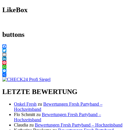
LikeBox
buttons
Facebook
Twitter
Email
LinkedIn
Pinterest
WhatsApp
Messenger
Teilen
Fresh Partyband – Hochzeitsband – als
LETZTE BEWERTUNG
Alleinunterhalter, Hochzeitssänger, Duo,
Trio oder Band auch mit Deejay und
Onkel Fresh
zu
Bewertungen Fresh Partyband –
Fotobox im Raum Franken. Für
Hochzeitsband
Flo Schmitt
zu
Bewertungen Fresh Partyband –
Hochzeiten, Trauung, Geburtstage und
Hochzeitsband
Feierlichkeiten aller Art
Claudia
zu
Bewertungen Fresh Partyband – Hochzeitsband